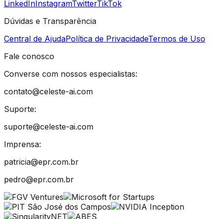
LinkedIn
Instagram
Twitter
TikTok
Dúvidas e Transparência
Central de Ajuda
Política de Privacidade
Termos de Uso
Fale conosco
Converse com nossos especialistas:
contato@celeste-ai.com
Suporte:
suporte@celeste-ai.com
Imprensa:
patricia@epr.com.br
pedro@epr.com.br