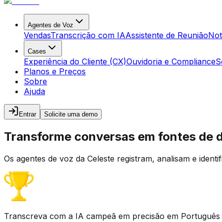
Agentes de Voz
Vendas
Transcrição com IA
Assistente de Reunião
Not
Cases
Experiência do Cliente (CX)
Ouvidoria e Compliance
S
Planos e Preços
Sobre
Ajuda
Entrar
Solicite uma demo
Transforme conversas em fontes de 
Os agentes de voz da Celeste registram, analisam e identi
Transcreva com a IA campeã em precisão em Português