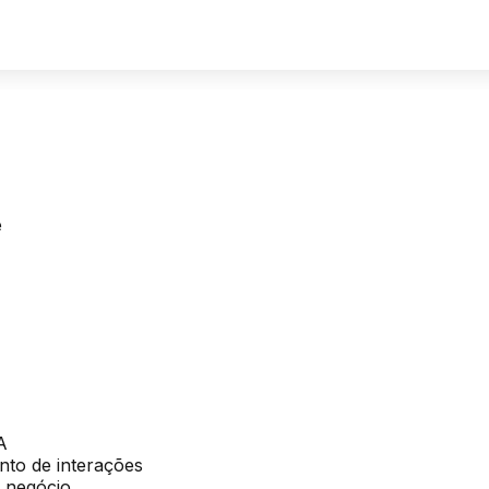
e
A
nto de interações
 negócio