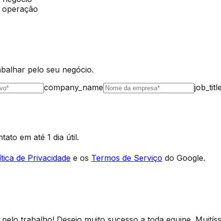
a operação
alhar pelo seu negócio.
company_name
job_titl
to em até 1 dia útil.
ítica de Privacidade
e os
Termos de Serviço
do Google.
pelo trabalho! Desejo muito sucesso a toda equipe. Muitíss