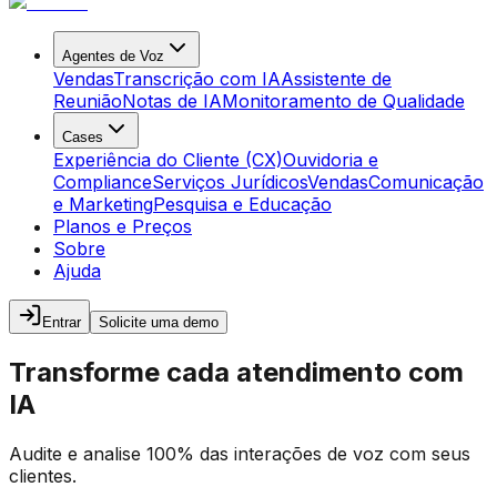
Agentes de Voz
Vendas
Transcrição com IA
Assistente de
Reunião
Notas de IA
Monitoramento de Qualidade
Cases
Experiência do Cliente (CX)
Ouvidoria e
Compliance
Serviços Jurídicos
Vendas
Comunicação
e Marketing
Pesquisa e Educação
Planos e Preços
Sobre
Ajuda
Entrar
Solicite uma demo
Transforme cada atendimento com
IA
Audite e analise 100% das interações de voz com seus
clientes.